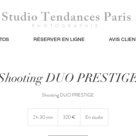
Studio Tendances Paris
PHOTOGRAPHIE
TOS
RÉSERVER EN LIGNE
AVIS CLIEN
Shooting DUO PRESTIG
Shooting DUO PRESTIGE
320
euros
2 h 30 min
2
320 €
En studio
h
3