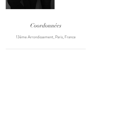
Coordonnées
13ème Arrondissement, Paris, France
Mentions légales
Politique de confidentialité
Conditions Générales d'Utilisation et de Ventes
Nous contacter
Voir les témoignages clients