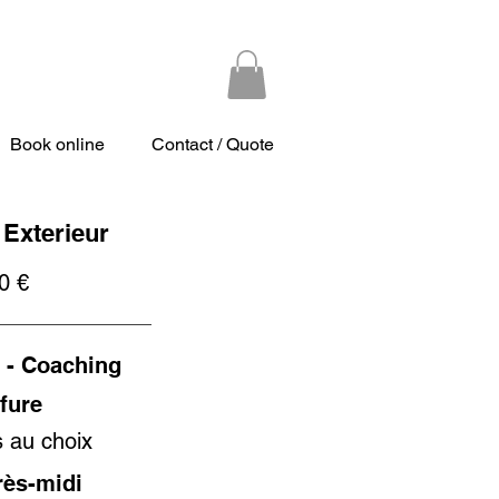
Book online
Contact / Quote
 Exterieur
0 €
 - Coaching
ffure
 au choix
rès-midi