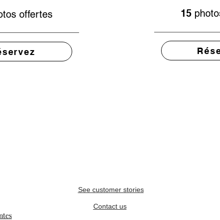
15
photo
tos offertes
Rése
éservez
See customer stories
Contact us
ntes