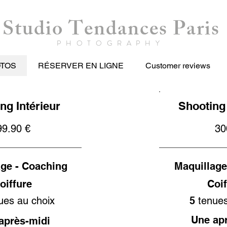
Studio Tendances Paris
PHOTOGRAPHY
OTOS
RÉSERVER EN LIGNE
Customer reviews
ng Intérieur
Shooting
99.90 €
30
age - Coaching
Maquillage
oiffure
Coi
ues au choix
5
tenues
Une
ap
après-midi