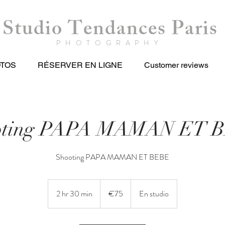
Studio Tendances Paris
PHOTOGRAPHY
OTOS
RÉSERVER EN LIGNE
Customer reviews
oting PAPA MAMAN ET 
Shooting PAPA MAMAN ET BEBE
75
euros
2 hr 30 min
2
€75
En studio
h
r