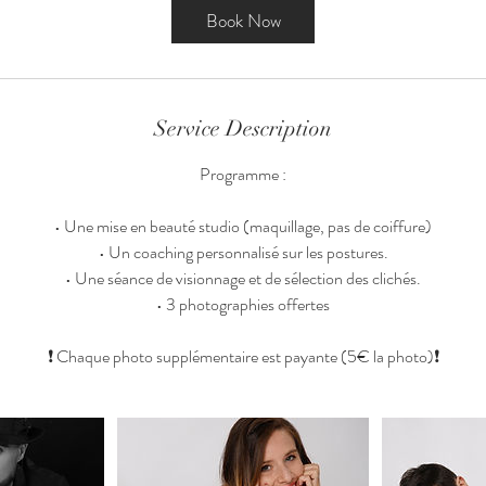
3
Book Now
0
m
i
n
Service Description
Programme :
• Une mise en beauté studio (maquillage, pas de coiffure)
• Un coaching personnalisé sur les postures.
• Une séance de visionnage et de sélection des clichés.
• 3 photographies offertes
❗ Chaque photo supplémentaire est payante (5€ la photo)❗